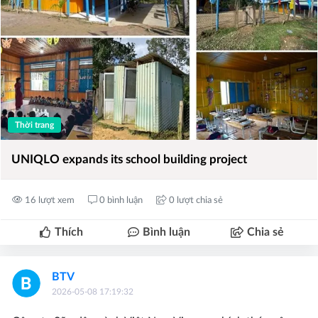
Thời trang
UNIQLO expands its school building project
16 lượt xem
0 bình luận
0 lượt chia sẻ
Thích
Bình luận
Chia sẻ
BTV
2026-05-08 17:19:32