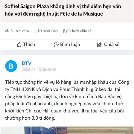
Sofitel Saigon Plaza khẳng định vị thế điểm hẹn văn
hóa với đêm nghệ thuật Fête de la Musique
5 lượt xem
0 bình luận
0 lượt chia sẻ
Thích
Bình luận
Chia sẻ
BTV
2026-06-10 08:40:43
Tiếp tục thông tin về vụ lô hàng lúa mì nhập khẩu của Công
ty TNHH XNK và Dịch vụ Phúc Thành bị giữ kéo dài tại
cảng Đình Vũ gây thiệt hại lớn về kinh tế mà Báo Bảo vệ
pháp luật đã phản ánh, doanh nghiệp này vừa chính thức
khởi kiện Chi cục Hải quan khu vực III ra tòa, yêu cầu bồi
thường hơn 3,3 tỉ đồng.