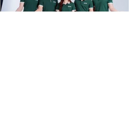
Thời trang
CEPRA: Khi Gen Z “dệt” lại thời trang Việt từ sợi lá dứa
47 lượt xem
0 bình luận
0 lượt chia sẻ
Thích
Bình luận
Chia sẻ
BTV
2026-05-04 15:05:23
UNIQLO công bố các thiết kế mới trong Bộ Sưu Tập Áo