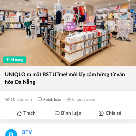
Thời trang
UNIQLO ra mắt BST UTme! mới lấy cảm hứng từ văn
hóa Đà Nẵng
10 lượt xem
0 bình luận
0 lượt chia sẻ
Thích
Bình luận
Chia sẻ
BTV