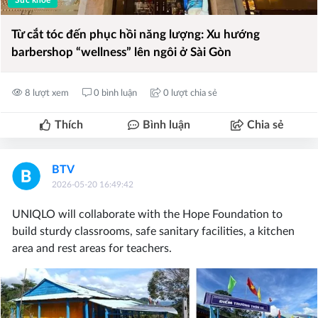
Từ cắt tóc đến phục hồi năng lượng: Xu hướng
barbershop “wellness” lên ngôi ở Sài Gòn
8 lượt xem
0 bình luận
0 lượt chia sẻ
Thích
Bình luận
Chia sẻ
BTV
2026-05-20 16:49:42
UNIQLO will collaborate with the Hope Foundation to
build sturdy classrooms, safe sanitary facilities, a kitchen
area and rest areas for teachers.