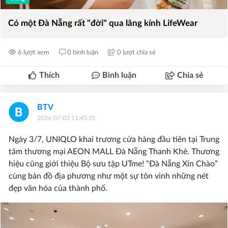
Có một Đà Nẵng rất "đời" qua lăng kính LifeWear
6 lượt xem
0 bình luận
0 lượt chia sẻ
Thích
Bình luận
Chia sẻ
BTV
2026-07-03 11:45:35
Ngày 3/7, UNIQLO khai trương cửa hàng đầu tiên tại Trung
tâm thương mại AEON MALL Đà Nẵng Thanh Khê. Thương
hiệu cũng giới thiệu Bộ sưu tập UTme! “Đà Nẵng Xin Chào”
cùng bản đồ địa phương như một sự tôn vinh những nét
đẹp văn hóa của thành phố.