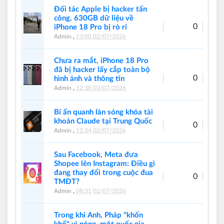
Đối tác Apple bị hacker tấn
công, 630GB dữ liệu về
0
iPhone 18 Pro bị rò rỉ
Admin
,
13:00 02/07/2026
Chưa ra mắt, iPhone 18 Pro
đã bị hacker lấy cắp toàn bộ
0
hình ảnh và thông tin
Admin
,
12:38 02/07/2026
Bí ẩn quanh làn sóng khóa tài
khoản Claude tại Trung Quốc
0
Admin
,
12:34 02/07/2026
Sau Facebook, Meta đưa
Shopee lên Instagram: Điều gì
đang thay đổi trong cuộc đua
0
TMĐT?
Admin
,
08:31 02/07/2026
Trong khi Anh, Pháp "khốn