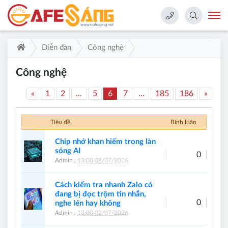
Diễn đàn
Công nghệ
Công nghệ
«
1
2
...
5
6
7
...
185
186
»
Tiêu đề
Bình luận
Chip nhớ khan hiếm trong làn
sóng AI
0
Admin
,
13:00 02/07/2026
Cách kiểm tra nhanh Zalo có
đang bị đọc trộm tin nhắn,
0
nghe lén hay không
Admin
,
13:00 02/07/2026