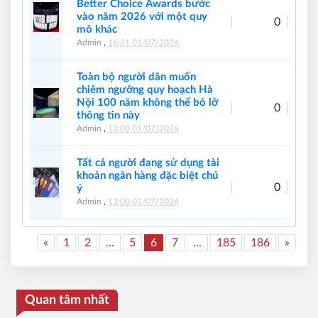
Better Choice Awards bước
vào năm 2026 với một quy
0
mô khác
Admin
,
16:31 01/07/2026
Toàn bộ người dân muốn
chiêm ngưỡng quy hoạch Hà
Nội 100 năm không thể bỏ lỡ
0
thông tin này
Admin
,
13:00 01/07/2026
Tất cả người đang sử dụng tài
khoản ngân hàng đặc biệt chú
0
ý
Admin
,
13:00 01/07/2026
«
1
2
...
5
6
7
...
185
186
»
Quan tâm nhất