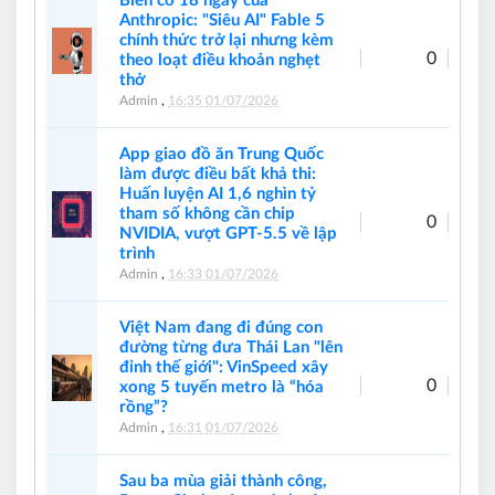
Biến cố 18 ngày của
Anthropic: "Siêu AI" Fable 5
chính thức trở lại nhưng kèm
0
theo loạt điều khoản nghẹt
thở
Admin
,
16:35 01/07/2026
App giao đồ ăn Trung Quốc
làm được điều bất khả thi:
Huấn luyện AI 1,6 nghìn tỷ
tham số không cần chip
0
NVIDIA, vượt GPT-5.5 về lập
trình
Admin
,
16:33 01/07/2026
Việt Nam đang đi đúng con
đường từng đưa Thái Lan "lên
đỉnh thế giới": VinSpeed xây
0
xong 5 tuyến metro là “hóa
rồng”?
Admin
,
16:31 01/07/2026
Sau ba mùa giải thành công,