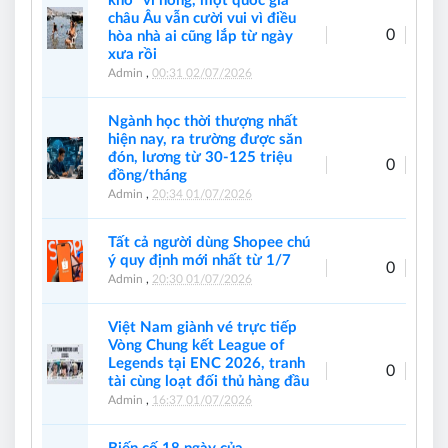
khổ" vì nóng, một quốc gia
châu Âu vẫn cười vui vì điều
0
hòa nhà ai cũng lắp từ ngày
xưa rồi
Admin
,
00:31 02/07/2026
Ngành học thời thượng nhất
hiện nay, ra trường được săn
đón, lương từ 30-125 triệu
0
đồng/tháng
Admin
,
20:34 01/07/2026
Tất cả người dùng Shopee chú
ý quy định mới nhất từ 1/7
0
Admin
,
20:30 01/07/2026
Việt Nam giành vé trực tiếp
Vòng Chung kết League of
Legends tại ENC 2026, tranh
0
tài cùng loạt đối thủ hàng đầu
Admin
,
16:37 01/07/2026